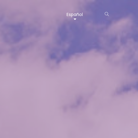
Español
uinas
arca