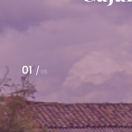
Otuz
02
/
05