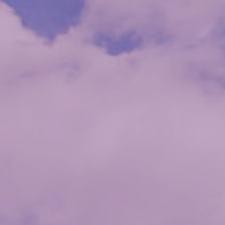
ales Cajamarq
prale a Cajam